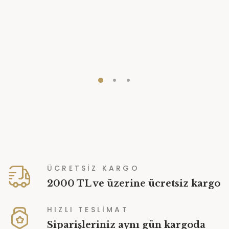
Klasik Eserleri Yeniden
Yayımlamak: Neden Hâlâ
Önemli?
0 YORUM
GENEL
ÜCRETSİZ KARGO
2000 TL ve üzerine ücretsiz kargo
HIZLI TESLİMAT
Siparişleriniz aynı gün kargoda