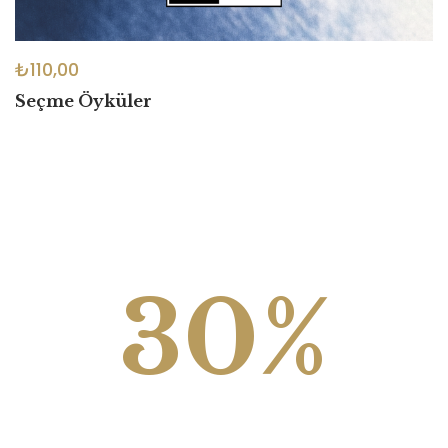
₺
110,00
Seçme Öyküler
İlk Siparişine Özel
30%
2000 TL ve Üzeri Siparişlerde