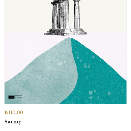
₺
110,00
Sarnıç