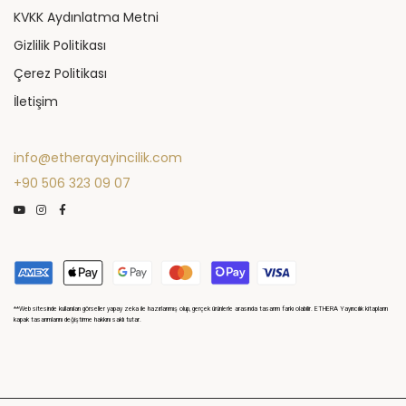
KVKK Aydınlatma Metni
Gizlilik Politikası
Çerez Politikası
İletişim
info@etherayayincilik.com
‪+90 506 323 09 07‬
**Web sitesinde kullanılan görseller yapay zeka ile hazırlanmış olup, gerçek ürünlerle arasında tasarım farkı olabilir. ETHERA Yayıncılık kitapların
kapak tasarımlarını değiştirme hakkını saklı tutar.