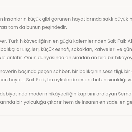
n insanların küçük gibi görünen hayatlarında saklı büyük hi
atı tam da bunun peşindedir.
r, Türk hikâyeciliğinin en güçlü kalemlerinden Sait Faik Aba
 balıkçıları, işçileri, küçük esnafı, sokakları, kahveleri ve g
ikle anlatır. Onun dünyasında en sıradan an bile bir hikâye
maverin başında geçen sohbet, bir balıkçının sessizliği, b
nan hayat… Sait Faik, bu öykülerde insanı bütün sıcaklığı ve 
debiyatında modern hikâyeciliğin kapısını aralayan Semav
arında bir yolculuğa çıkarır hem de insanın en sade, en ge