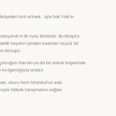
kâyeleri fark etmek… İşte Sait Faik’in
sıyanık’ın ilk öykü kitabıdır. Bu kitapta
ündelik hayatın içinden insanları büyük bir
ye dönüşür.
ir çocuğun merakı ya da bir sokak köşesinde
kırılganlığıyla anlatır.
er, okuru hem İstanbul’un eski
rçek hâliyle tanışmasını sağlar.