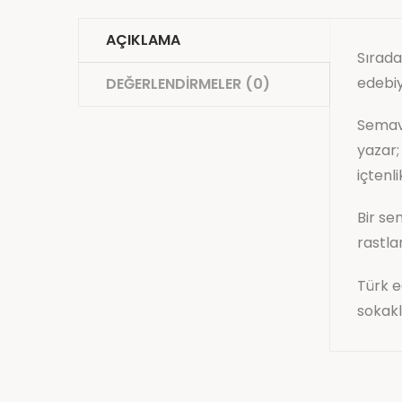
AÇIKLAMA
Sırada
edebiy
DEĞERLENDIRMELER (0)
Semave
yazar;
içtenl
Bir se
rastla
Türk e
sokakl