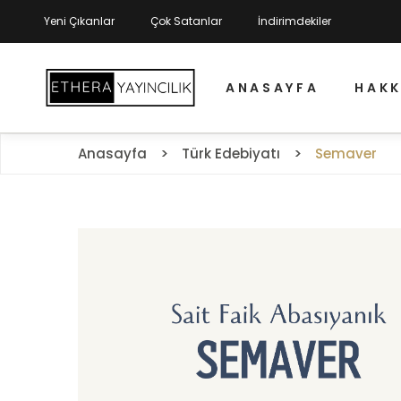
Yeni Çıkanlar
Çok Satanlar
İndirimdekiler
ANASAYFA
HAKK
Anasayfa
Türk Edebiyatı
Semaver